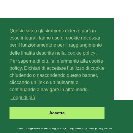
Questo sito o gli strumenti di terze parti in
esso integrati fanno uso di cookie necessari
per il funzionamento e per il raggiungimento
delle finalità descritte nella
cookie policy
.
Per saperne di più, fai riferimento alla cookie
policy. Dichiari di accettare l’utilizzo di cookie
chiudendo o nascondendo questo banner,
cliccando un link o un pulsante o
continuando a navigare in altro modo.
Leggi di più
Gascal
v1.6.0
Accetta
Copyright © 2019-
2026
Fabio Zoratti
Contattaci a
gas@olifis.it
.
Puoi segnalare un bug sul
repository del progetto
.