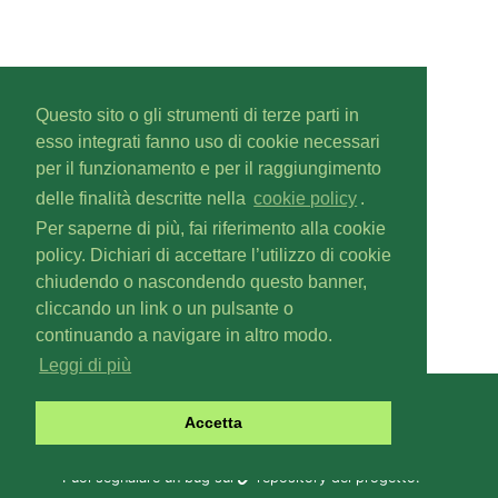
Questo sito o gli strumenti di terze parti in
esso integrati fanno uso di cookie necessari
per il funzionamento e per il raggiungimento
delle finalità descritte nella
cookie policy
.
Per saperne di più, fai riferimento alla cookie
policy. Dichiari di accettare l’utilizzo di cookie
chiudendo o nascondendo questo banner,
cliccando un link o un pulsante o
continuando a navigare in altro modo.
Leggi di più
Gascal
v1.6.0
Accetta
Copyright © 2019-
2026
Fabio Zoratti
Contattaci a
gas@olifis.it
.
Puoi segnalare un bug sul
repository del progetto
.