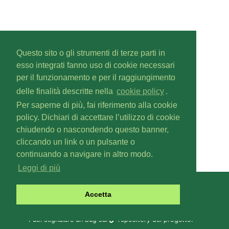
Questo sito o gli strumenti di terze parti in
esso integrati fanno uso di cookie necessari
per il funzionamento e per il raggiungimento
delle finalità descritte nella
cookie policy
.
Per saperne di più, fai riferimento alla cookie
policy. Dichiari di accettare l’utilizzo di cookie
chiudendo o nascondendo questo banner,
cliccando un link o un pulsante o
continuando a navigare in altro modo.
Leggi di più
Gascal
v1.6.0
Accetta
Copyright © 2019-
2026
Fabio Zoratti
Contattaci a
gas@olifis.it
.
Puoi segnalare un bug sul
repository del progetto
.