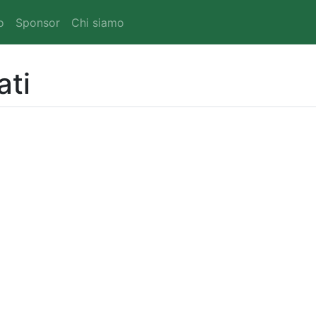
o
Sponsor
Chi siamo
ati