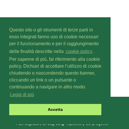
Questo sito o gli strumenti di terze parti in
esso integrati fanno uso di cookie necessari
per il funzionamento e per il raggiungimento
delle finalità descritte nella
cookie policy
.
Per saperne di più, fai riferimento alla cookie
policy. Dichiari di accettare l’utilizzo di cookie
chiudendo o nascondendo questo banner,
cliccando un link o un pulsante o
continuando a navigare in altro modo.
Leggi di più
Gascal
v1.6.0
Accetta
Copyright © 2019-
2026
Fabio Zoratti
Contattaci a
gas@olifis.it
.
Puoi segnalare un bug sul
repository del progetto
.