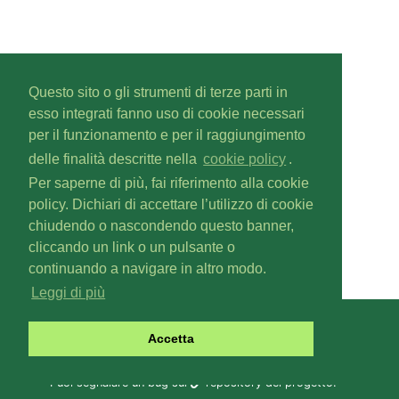
Questo sito o gli strumenti di terze parti in
esso integrati fanno uso di cookie necessari
per il funzionamento e per il raggiungimento
delle finalità descritte nella
cookie policy
.
Per saperne di più, fai riferimento alla cookie
policy. Dichiari di accettare l’utilizzo di cookie
chiudendo o nascondendo questo banner,
cliccando un link o un pulsante o
continuando a navigare in altro modo.
Leggi di più
Gascal
v1.6.0
Accetta
Copyright © 2019-
2026
Fabio Zoratti
Contattaci a
gas@olifis.it
.
Puoi segnalare un bug sul
repository del progetto
.