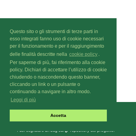
Questo sito o gli strumenti di terze parti in
esso integrati fanno uso di cookie necessari
per il funzionamento e per il raggiungimento
delle finalità descritte nella
cookie policy
.
Per saperne di più, fai riferimento alla cookie
policy. Dichiari di accettare l’utilizzo di cookie
chiudendo o nascondendo questo banner,
cliccando un link o un pulsante o
continuando a navigare in altro modo.
Leggi di più
Gascal
v1.6.0
Accetta
Copyright © 2019-
2026
Fabio Zoratti
Contattaci a
gas@olifis.it
.
Puoi segnalare un bug sul
repository del progetto
.