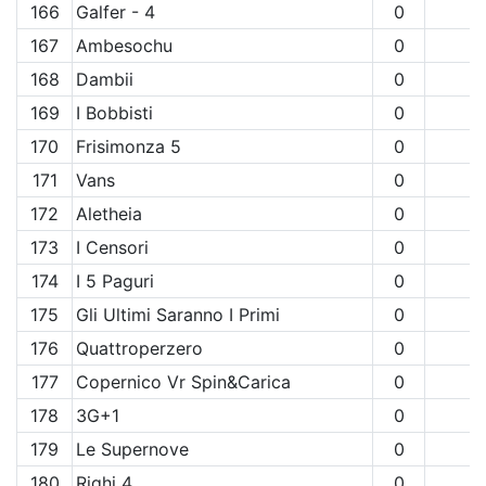
166
Galfer - 4
0
167
Ambesochu
0
168
Dambii
0
169
I Bobbisti
0
170
Frisimonza 5
0
171
Vans
0
172
Aletheia
0
173
I Censori
0
174
I 5 Paguri
0
175
Gli Ultimi Saranno I Primi
0
176
Quattroperzero
0
177
Copernico Vr Spin&Carica
0
178
3G+1
0
179
Le Supernove
0
180
Righi 4
0