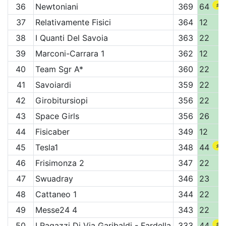
36
Newtoniani
369
64
37
Relativamente Fisici
364
12
38
I Quanti Del Savoia
363
22
39
Marconi-Carrara 1
362
12
40
Team Sgr A*
360
22
41
Savoiardi
359
22
42
Girobitursiopi
356
22
43
Space Girls
356
26
44
Fisicaber
349
12
45
Tesla1
348
44
46
Frisimonza 2
347
22
47
Swuadray
346
23
48
Cattaneo 1
344
22
49
Messe24 4
343
22
50
I Ragazzi Di Via Garibaldi - Fardella
333
44