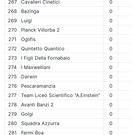
267
Cavalieri Cinetici
0
268
Bazinga
0
269
Luigi
0
270
Planck Villorba 2
0
271
Oglifis
0
272
Quintetto Quantico
0
273
I Figli Della Fornabaio
0
274
I Maxwelliani
0
275
Darwin
0
276
Pescaramanzia
0
277
Team Liceo Scientifico "A.Einstein"
0
278
Avanti Banzi 2
0
279
Golgi
0
280
Squadra Azzurra
0
281
Fermi Boa
0