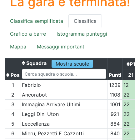
La gara è terminata!
Classifica semplificata
Classifica
Grafico a barre
Istogramma punteggi
Mappa
Messaggi importanti
Squadra
Mostra scuole
P1
Pos
Punti
21
1
Fabrizio
1239
12
2
Ancorabot
1108
22
3
Immagina Arrivare Ultimi
1001
22
4
Leggi Dini Uton
921
22
5
Leccellenza
884
22
6
Mieru, Pezzetti E Cazzotti
840
22