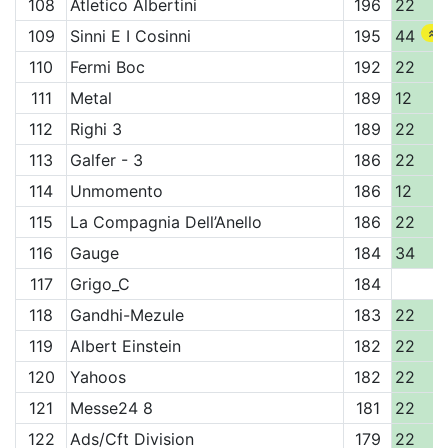
108
Atletico Albertini
196
22
109
Sinni E I Cosinni
195
44
110
Fermi Boc
192
22
111
Metal
189
12
112
Righi 3
189
22
113
Galfer - 3
186
22
114
Unmomento
186
12
115
La Compagnia Dell’Anello
186
22
116
Gauge
184
34
117
Grigo_C
184
118
Gandhi-Mezule
183
22
119
Albert Einstein
182
22
120
Yahoos
182
22
121
Messe24 8
181
22
122
Ads/Cft Division
179
22