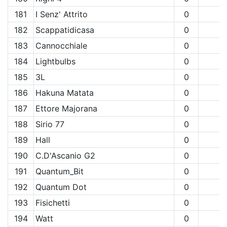
181
I Senz' Attrito
0
182
Scappatidicasa
0
183
Cannocchiale
0
184
Lightbulbs
0
185
3L
0
186
Hakuna Matata
0
187
Ettore Majorana
0
188
Sirio 77
0
189
Hall
0
190
C.D'Ascanio G2
0
191
Quantum_Bit
0
192
Quantum Dot
0
193
Fisichetti
0
194
Watt
0