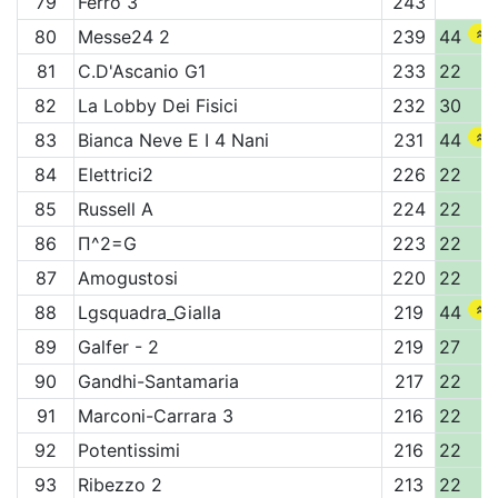
79
Ferro 3
243
80
Messe24 2
239
44
81
C.D'Ascanio G1
233
22
82
La Lobby Dei Fisici
232
30
83
Bianca Neve E I 4 Nani
231
44
84
Elettrici2
226
22
85
Russell A
224
22
86
Π^2=G
223
22
87
Amogustosi
220
22
88
Lgsquadra_Gialla
219
44
89
Galfer - 2
219
27
90
Gandhi-Santamaria
217
22
91
Marconi-Carrara 3
216
22
92
Potentissimi
216
22
93
Ribezzo 2
213
22