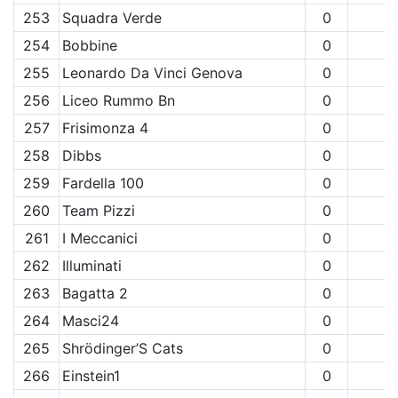
253
Squadra Verde
0
254
Bobbine
0
255
Leonardo Da Vinci Genova
0
256
Liceo Rummo Bn
0
257
Frisimonza 4
0
258
Dibbs
0
259
Fardella 100
0
260
Team Pizzi
0
261
I Meccanici
0
262
Illuminati
0
263
Bagatta 2
0
264
Masci24
0
265
Shrödinger’S Cats
0
266
Einstein1
0