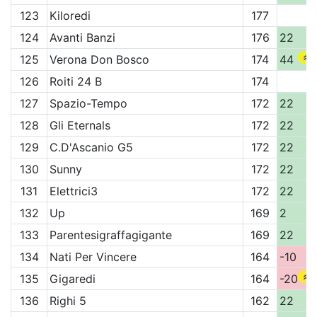
123
Kiloredi
177
124
Avanti Banzi
176
22
125
Verona Don Bosco
174
44
126
Roiti 24 B
174
127
Spazio-Tempo
172
22
128
Gli Eternals
172
22
129
C.D'Ascanio G5
172
22
130
Sunny
172
22
131
Elettrici3
172
22
132
Up
169
2
133
Parentesigraffagigante
169
22
134
Nati Per Vincere
164
-10
135
Gigaredi
164
-20
136
Righi 5
162
22