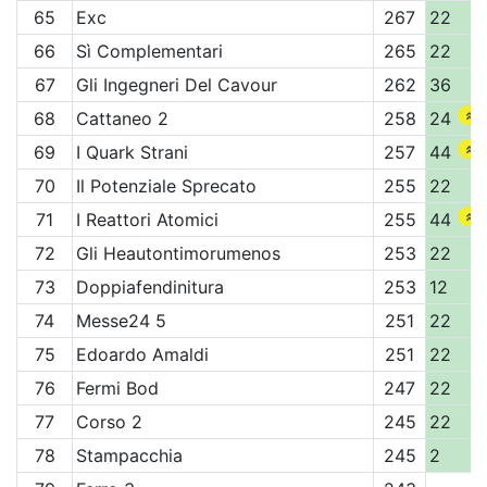
65
Exc
267
22
66
Sì Complementari
265
22
67
Gli Ingegneri Del Cavour
262
36
68
Cattaneo 2
258
24
69
I Quark Strani
257
44
70
Il Potenziale Sprecato
255
22
71
I Reattori Atomici
255
44
72
Gli Heautontimorumenos
253
22
73
Doppiafendinitura
253
12
74
Messe24 5
251
22
75
Edoardo Amaldi
251
22
76
Fermi Bod
247
22
77
Corso 2
245
22
78
Stampacchia
245
2