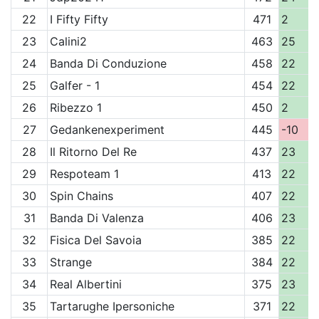
22
I Fifty Fifty
471
2
23
Calini2
463
25
24
Banda Di Conduzione
458
22
25
Galfer - 1
454
22
26
Ribezzo 1
450
2
27
Gedankenexperiment
445
-10
28
Il Ritorno Del Re
437
23
29
Respoteam 1
413
22
30
Spin Chains
407
22
31
Banda Di Valenza
406
23
32
Fisica Del Savoia
385
22
33
Strange
384
22
34
Real Albertini
375
23
35
Tartarughe Ipersoniche
371
22