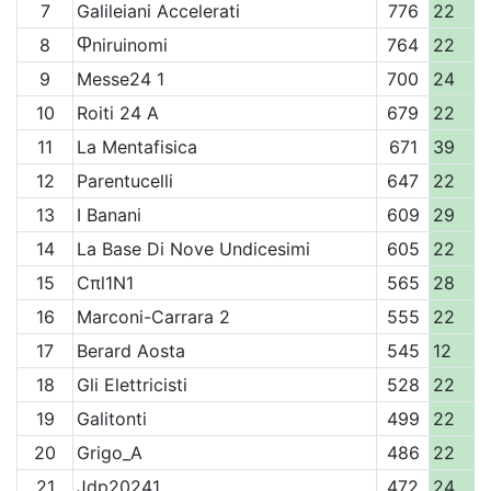
7
Galileiani Accelerati
776
22
8
Ⴔniruinomi
764
22
9
Messe24 1
700
24
10
Roiti 24 A
679
22
11
La Mentafisica
671
39
12
Parentucelli
647
22
13
I Banani
609
29
14
La Base Di Nove Undicesimi
605
22
15
Cπl1N1
565
28
16
Marconi-Carrara 2
555
22
17
Berard Aosta
545
12
18
Gli Elettricisti
528
22
19
Galitonti
499
22
20
Grigo_A
486
22
21
Jdp20241
472
24