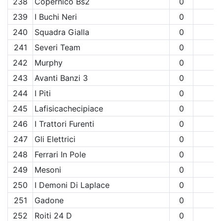
238
Copernico Bs2
0
239
I Buchi Neri
0
240
Squadra Gialla
0
241
Severi Team
0
242
Murphy
0
243
Avanti Banzi 3
0
244
I Piti
0
245
Lafisicachecipiace
0
246
I Trattori Furenti
0
247
Gli Elettrici
0
248
Ferrari In Pole
0
249
Mesoni
0
250
I Demoni Di Laplace
0
251
Gadone
0
252
Roiti 24 D
0