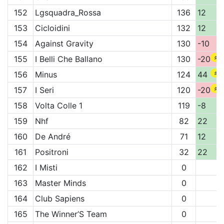
152
Lgsquadra_Rossa
136
12
153
Cicloidini
132
12
154
Against Gravity
130
-10
155
I Belli Che Ballano
130
-20
156
Minus
124
44
157
I Seri
120
-20
158
Volta Colle 1
119
-8
159
Nhf
82
22
160
De André
71
12
161
Positroni
32
22
162
I Misti
0
163
Master Minds
0
164
Club Sapiens
0
165
The Winner’S Team
0