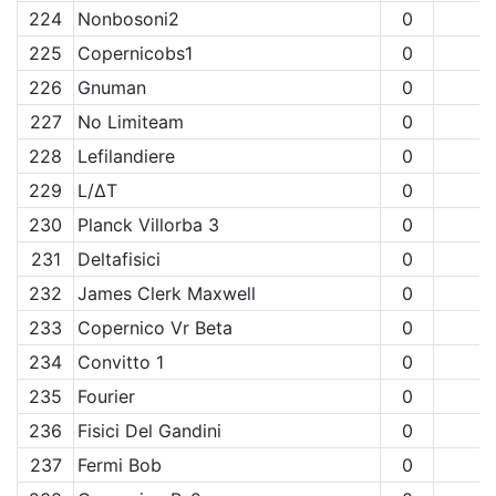
224
Nonbosoni2
0
225
Copernicobs1
0
226
Gnuman
0
227
No Limiteam
0
228
Lefilandiere
0
229
L/∆T
0
230
Planck Villorba 3
0
231
Deltafisici
0
232
James Clerk Maxwell
0
233
Copernico Vr Beta
0
234
Convitto 1
0
235
Fourier
0
236
Fisici Del Gandini
0
237
Fermi Bob
0