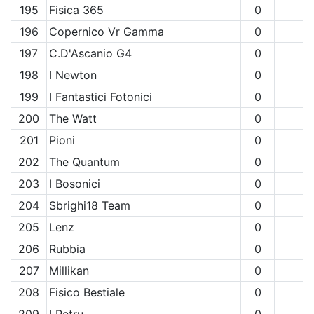
195
Fisica 365
0
196
Copernico Vr Gamma
0
197
C.D'Ascanio G4
0
198
I Newton
0
199
I Fantastici Fotonici
0
200
The Watt
0
201
Pioni
0
202
The Quantum
0
203
I Bosonici
0
204
Sbrighi18 Team
0
205
Lenz
0
206
Rubbia
0
207
Millikan
0
208
Fisico Bestiale
0