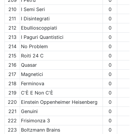
209
I Petru
0
210
I Semi Seri
0
211
I Disintegrati
0
212
Ebullioscoppiati
0
213
I Paguri Quantistici
0
214
No Problem
0
215
Roiti 24 C
0
216
Quasar
0
217
Magnetici
0
218
Ferminova
0
219
C'È E Non C'È
0
220
Einstein Oppenheimer Heisenberg
0
221
Genuini
0
222
Frisimonza 3
0
223
Boltzmann Brains
0