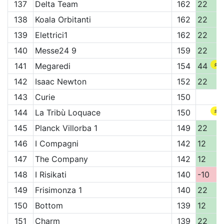
137
Delta Team
162
22
138
Koala Orbitanti
162
22
139
Elettrici1
162
22
140
Messe24 9
159
22
141
Megaredi
154
44
142
Isaac Newton
152
22
143
Curie
150
144
La Tribù Loquace
150
145
Planck Villorba 1
149
22
146
I Compagni
142
12
147
The Company
142
12
148
I Risikati
140
-10
149
Frisimonza 1
140
22
150
Bottom
139
12
151
Charm
139
22