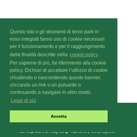
Questo sito o gli strumenti di terze parti in
esso integrati fanno uso di cookie necessari
per il funzionamento e per il raggiungimento
delle finalità descritte nella
cookie policy
.
Per saperne di più, fai riferimento alla cookie
policy. Dichiari di accettare l’utilizzo di cookie
chiudendo o nascondendo questo banner,
cliccando un link o un pulsante o
continuando a navigare in altro modo.
Leggi di più
Gascal
v1.6.0
Accetta
Copyright © 2019-
2026
Fabio Zoratti
Contattaci a
gas@olifis.it
.
Puoi segnalare un bug sul
repository del progetto
.